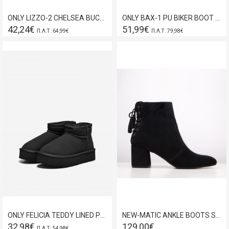
ONLY LIZZO-2 CHELSEA BUCKLE BOOT BLACK 15356361
ONLY BAX-1 PU BIKER BOOT BLACK 15329812
42,24€
51,99€
Π.Λ.Τ : 64,99€
Π.Λ.Τ : 79,98€
ONLY FELICIA TEDDY LINED PLATFORM BOOT BLACK 15330022
NEW-MATIC ANKLE BOOTS SUEDE BLACK
32,98€
129,00€
Π.Λ.Τ : 54,98€