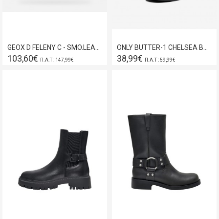
GEOX D FELENY C - SMO.LEA+ELASTIC BLACK D46XEC-043NH-C9999
ONLY BUTTER-1 CHELSEA BOOTS BLACK 15356368
103,60€
38,99€
Π.Λ.Τ : 147,99€
Π.Λ.Τ : 59,99€