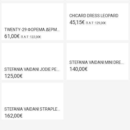
CHICARD DRESS LEOPARD
45,15€
Π.Λ.Τ : 129,00€
TWENTY-29 ΦΟΡΕΜΑ ΔΕΡΜΑΤΙΝΗ ΚΑΦΕ 21076657334
61,00€
Π.Λ.Τ : 122,00€
STEFANIA VAIDANI MINI DRESS BEIGE
140,00€
STEFANIA VAIDANI JODIE PEARL MINI DRESS 21081089326
125,00€
STEFANIA VAIDANI STRAPLESS MIDI DRESS LILA/LIGHT BLUE
162,00€