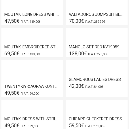
MOUTAKI LONG DRESS WHITE 17.07.21
VALTADOROS JUMPSUIT BLUE BE420
47,50€
70,00€
Π.Λ.Τ : 119,00€
Π.Λ.Τ : 239,99€
MOUTAKI ΕΜΒROIDERED STRAPS MAXI DRESS OCHRE
MANOLO SET RED KV19059
69,50€
138,00€
Π.Λ.Τ : 139,00€
Π.Λ.Τ : 276,00€
GLAMOROUS LADIES DRESS BLACK AN4073
42,00€
TWENTY-29 ΦΛΟΡΑΛ ΚΟΝΤΟ ΦΟΡΕΜΑ ΜΑΥΡΟ 21076266476
Π.Λ.Τ : 84,00€
49,50€
Π.Λ.Τ : 99,00€
MOUTAKI DRESS WITH STRIPES BLACK 17.07.117
CHICARD CHECKERED DRESS
49,50€
59,50€
Π.Λ.Τ : 99,00€
Π.Λ.Τ : 119,00€