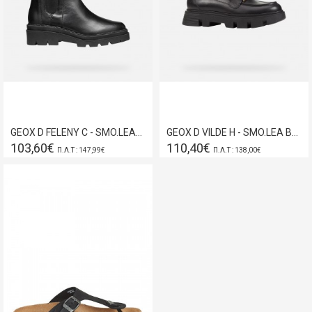
GEOX D FELENY C - SMO.LEA+ELASTIC BLACK D46XEC-043NH-C9999
GEOX D VILDE H - SMO.LEA BLACK D46UAH-00043-C9999
103,60€
110,40€
Π.Λ.Τ : 147,99€
Π.Λ.Τ : 138,00€