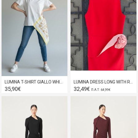
LUMINA T-SHIRT GIALLO WHITE LD5259
LUMINA DRESS LONG WITH ROSE RED LD100
35,90€
32,49€
Π.Λ.Τ : 64,99€