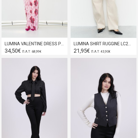
LUMINA VALENTINE DRESS PINK LD2413
LUMINA SHIRT RUGGINE LC240264
34,50€
21,95€
Π.Λ.Τ : 68,99€
Π.Λ.Τ : 43,90€