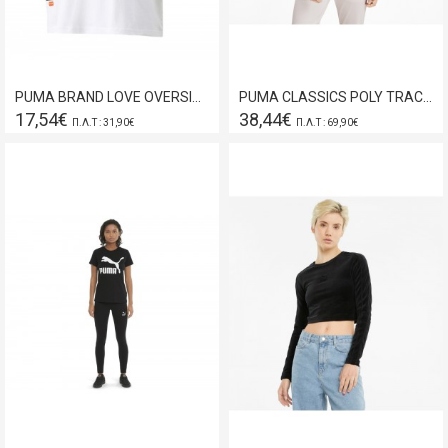
PUMA BRAND LOVE OVERSIZED T-SHIRT WHITE 534350-01
PUMA CLASSICS POLY TRACK JACKET PASTEL PARCHMENT
17,54€
38,44€
Π.Λ.Τ : 31,90€
Π.Λ.Τ : 69,90€