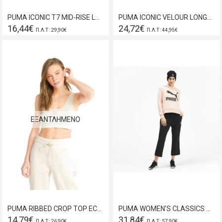
PUMA ICONIC T7 MID-RISE LEGGINGS 530080-01
PUMA ICONIC VELOUR LONGSLEEVE TEE BLACK 531619-01
16,44€
24,72€
Π.Λ.Τ : 29,90€
Π.Λ.Τ : 44,95€
ΕΞΑΝΤΛΗΜΈΝΟ
PUMA RIBBED CROP TOP ECRU 533447-99
PUMA WOMEN'S CLASSICS KICK FLARE PANT PUMA BLACK
14,79€
31,84€
Π.Λ.Τ : 26,90€
Π.Λ.Τ : 57,90€