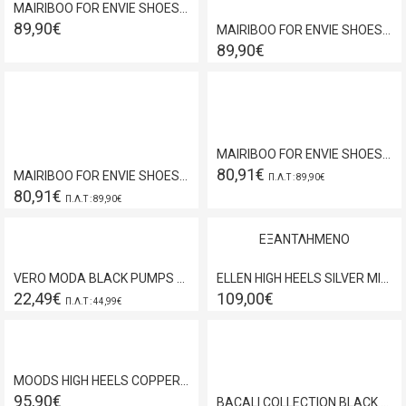
MAIRIBOO FOR ENVIE SHOES MINI ELECTRICITY MID HEELS GOLD M03-19971
89,90€
MAIRIBOO FOR ENVIE SHOES MINI ELECTRICITY MID HEELS SILVER M03-19971
89,90€
MAIRIBOO FOR ENVIE SHOES SAILOR MULE BLACK M03-23983
80,91€
MAIRIBOO FOR ENVIE SHOES NAME LOADING HEELS SANDALS BLACK M03-23973
Π.Λ.Τ : 89,90€
80,91€
Π.Λ.Τ : 89,90€
ΕΞΑΝΤΛΗΜΈΝΟ
VERO MODA BLACK PUMPS 10212507
ELLEN HIGH HEELS SILVER MICRO GLITTER 78103
22,49€
109,00€
Π.Λ.Τ : 44,99€
MOODS HIGH HEELS COPPER METALLIC 7582
95,90€
BACALI COLLECTION BLACK LEATHER HEELS X205114