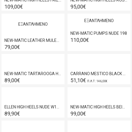
NEW-MATIC HIGH HEELS FRIZI SILVER 188
NEW-MATIC HIGH HEELS ROSE/GOLD 826
109,00€
95,00€
ΕΞΑΝΤΛΗΜΈΝΟ
ΕΞΑΝΤΛΗΜΈΝΟ
NEW-MATIC PUMPS NUDE 198
110,00€
NEW-MATIC LEATHER MULES WHITE/TARTAROOGA 54D
79,00€
NEW-MATIC TARTAROOGA HIGH HEELS 78S
CARRANO MESTICO BLACK 347010
89,00€
51,10€
Π.Λ.Τ : 146,00€
ELLEN HIGH HEELS NUDE W142778
NEW-MATIC HIGH HEELS BEIGE SUEDE 185
89,90€
99,00€