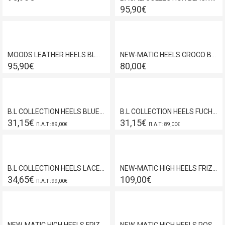
95,90€
MOODS LEATHER HEELS BLACK 7582
NEW-MATIC HEELS CROCO BORDEAUX 130S
95,90€
80,00€
B.L COLLECTION HEELS BLUE 89060
B.L COLLECTION HEELS FUCHSIA 89060
31,15€
31,15€
Π.Λ.Τ : 89,00€
Π.Λ.Τ : 89,00€
B.L COLLECTION HEELS LACE-UP GOLD 142775
NEW-MATIC HIGH HEELS FRIZI GOLD 188
34,65€
109,00€
Π.Λ.Τ : 99,00€